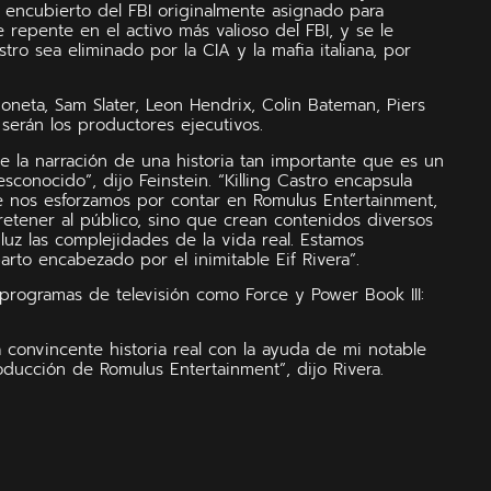
encubierto del FBI originalmente asignado para
 repente en el activo más valioso del FBI, y se le
ro sea eliminado por la CIA y la mafia italiana, por
 Boneta, Sam Slater, Leon Hendrix, Colin Bateman, Piers
serán los productores ejecutivos.
 la narración de una historia tan importante que es un
sconocido”, dijo Feinstein. “Killing Castro encapsula
ue nos esforzamos por contar en Romulus Entertainment,
etener al público, sino que crean contenidos diversos
 luz las complejidades de la vida real. Estamos
arto encabezado por el inimitable Eif Rivera”.
 programas de televisión como Force y Power Book III:
convincente historia real con la ayuda de mi notable
ducción de Romulus Entertainment”, dijo Rivera.