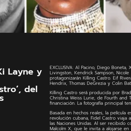
EXCLUSIVA: Al Pacino, Diego Boneta, 
Ki Layne y
Livingston, Kendrick Sampson, Nicole 
protagonizarán Killing Castro. Eif Rive
Hendrix, Thomas DeGrezia y Colin Bate
tro’, del
Killing Castro será producida por Bra
s
Christina Weiss Lurie, de Fourth and 
financiación. La fotografía principal t
Basada en hechos reales, la película
revolución cubana, Fidel Castro viaja
las Naciones Unidas. Al ser recibido c
Malcolm X, que le invita a alojarse en