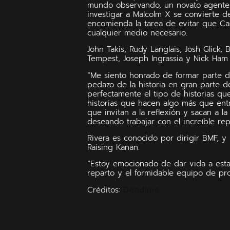
mundo observando, un novato agente 
investigar a Malcolm X se convierte de
encomienda la tarea de evitar que Cast
cualquier medio necesario.
John Takis, Rudy Langlais, Josh Glick,
Tempest, Joseph Ingrassia y Nick Ham 
“Me siento honrado de formar parte de
pedazo de la historia en gran parte de
perfectamente el tipo de historias q
historias que hacen algo más que entr
que invitan a la reflexión y sacan a la
deseando trabajar con el increíble rep
Rivera es conocido por dirigir BMF, y
Raising Kanan.
“Estoy emocionado de dar vida a esta 
reparto y el formidable equipo de pro
Créditos:
Deadline