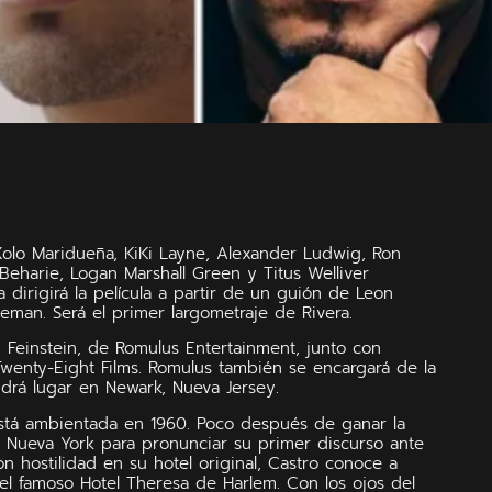
Xolo Maridueña, KiKi Layne, Alexander Ludwig, Ron
Beharie, Logan Marshall Green y Titus Welliver
ra dirigirá la película a partir de un guión de Leon
man. Será el primer largometraje de Rivera.
d Feinstein, de Romulus Entertainment, junto con
Twenty-Eight Films. Romulus también se encargará de la
endrá lugar en Newark, Nueva Jersey.
 está ambientada en 1960. Poco después de ganar la
 a Nueva York para pronunciar su primer discurso ante
on hostilidad en su hotel original, Castro conoce a
 el famoso Hotel Theresa de Harlem. Con los ojos del