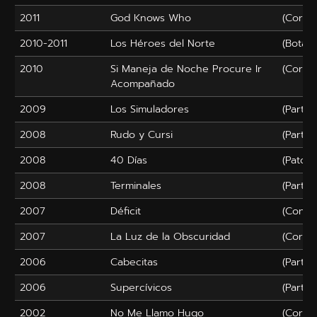
2011
God Knows Who
(Corto
2010-2011
Los Héroes del Norte
(Botarg
2010
Si Maneja de Noche Procure Ir
(Corto
Acompañado
2009
Los Simuladores
(Partic
2008
Rudo y Cursi
(Partic
2008
40 Días
(Pato)
2008
Terminales
(Partic
2007
Déficit
(Condu
2007
La Luz de la Obscuridad
(Corto
2006
Cabecitas
(Partic
2006
Supercívicos
(Partic
2002
No Me Llamo Hugo
(Corto