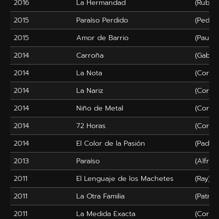
2016
La Hermandad
(Rubén
2015
Paraíso Perdido
(Pedro
2015
Amor de Barrio
(Paul)
2014
Carroña
(Gabin
2014
La Nota
(Corto
2014
La Nariz
(Corto
2014
Niño de Metal
(Corto
2014
72 Horas
(Corto
2014
El Color de la Pasión
(Padre
2013
Paraíso
(Alfred
2011
El Lenguaje de los Machetes
(Ray)
2011
La Otra Familia
(Patrick
2011
La Medida Exacta
(Corto