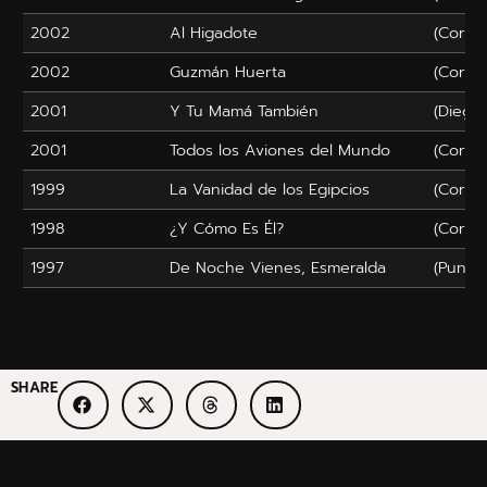
2002
Al Higadote
(Corto
2002
Guzmán Huerta
(Corto
2001
Y Tu Mamá También
(Diego
2001
Todos los Aviones del Mundo
(Corto
1999
La Vanidad de los Egipcios
(Corto
1998
¿Y Cómo Es Él?
(Corto
1997
De Noche Vienes, Esmeralda
(Punk)
SHARE