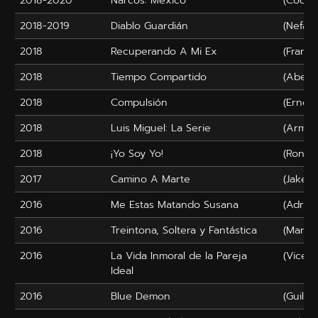
2018-2020
Narcos: México
(Cochil
2018-2019
Diablo Guardián
(Nefast
2018
Recuperando A Mi Ex
(Franci
2018
Tiempo Compartido
(Abel)
2018
Compulsión
(Ernest
2018
Luis Miguel: La Serie
(Arman
2018
¡Yo Soy Yo!
(Rony)
2017
Camino A Marte
(Jake)
2016
Me Estas Matando Susana
(Adrián
2016
Treintona, Soltera y Fantástica
(Marco
2016
La Vida Inmoral de la Pareja
(Vicent
Ideal
2016
Blue Demon
(Guillen