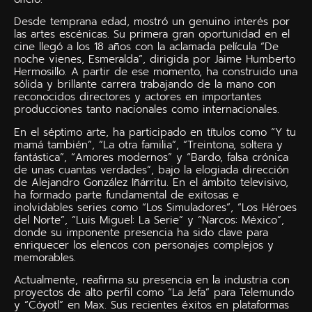
Desde temprana edad, mostró un genuino interés por
las artes escénicas. Su primera gran oportunidad en el
cine llegó a los 18 años con la aclamada película “De
noche vienes, Esmeralda”, dirigida por Jaime Humberto
Hermosillo. A partir de ese momento, ha construido una
sólida y brillante carrera trabajando de la mano con
reconocidos directores y actores en importantes
producciones tanto nacionales como internacionales.
En el séptimo arte, ha participado en títulos como “Y tu
mamá también”, “La otra familia”, “Treintona, soltera y
fantástica”, “Amores modernos” y “Bardo, falsa crónica
de unas cuantas verdades”, bajo la elogiada dirección
de Alejandro González Iñárritu. En el ámbito televisivo,
ha formado parte fundamental de exitosas e
inolvidables series como “Los Simuladores”, “Los Héroes
del Norte”, “Luis Miguel: La Serie” y “Narcos: México”,
donde su imponente presencia ha sido clave para
enriquecer los elencos con personajes complejos y
memorables.
Actualmente, reafirma su presencia en la industria con
proyectos de alto perfil como “La Jefa” para Telemundo
y “Cóyotl” en Max. Sus recientes éxitos en plataformas