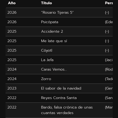
Año
Título
Person
2026
“Rosario Tijeras 5”
(-)
2026
Psicópata
(Eder)
2025
Accidente 2
(-)
2025
Me late que sí
(-)
2025
Cóyotl
(-)
2025
La Jefa
(Jacint
2024
Caras Vemos…
(Rodrig
2024
Zorro
(Tadeo
2023
El sabor de la navidad
(Genar
2022
Reyes Contra Santa
(Santa)
2022
Bardo, falsa crónica de unas
(Martin
cuantas verdades