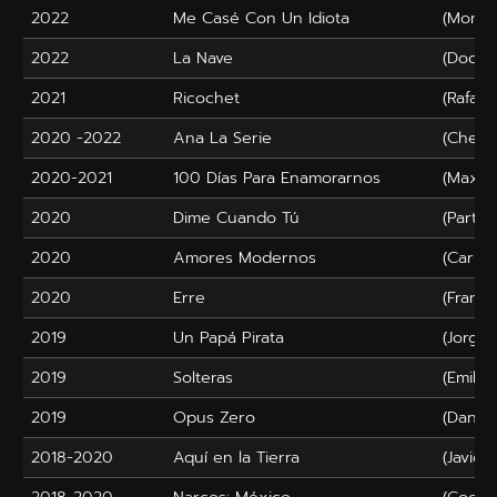
2022
Me Casé Con Un Idiota
(Mondr
2022
La Nave
(Doctor
2021
Ricochet
(Rafael)
2020 -2022
Ana La Serie
(Check
2020-2021
100 Días Para Enamorarnos
(Max Ba
2020
Dime Cuando Tú
(Partic
2020
Amores Modernos
(Carlos
2020
Erre
(Franci
2019
Un Papá Pirata
(Jorge)
2019
Solteras
(Emilio)
2019
Opus Zero
(Daniel
2018-2020
Aquí en la Tierra
(Javier