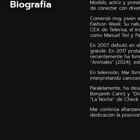
Biografía
Modelo, actriz y pres
de conectar con diver
Comenzó muy joven en 
Fashion Week. Su natur
CEA de Televisa, el I
como Manuel Teil y Pat
En 2007 debutó en el 
grande. En 2017 prota
recientemente ha form
“Animales” (2024), est
En televisión, Mar fo
interpretando cancione
Paralelamente, ha desa
Benjamín Cann) y “Dio
“La Noche” de Check 
Mar continúa afianzan
dedicación la posicio