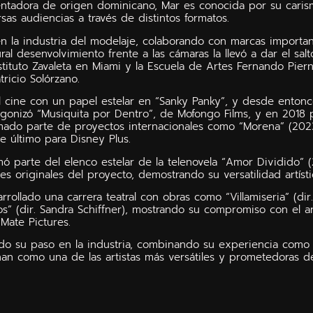
entadora de origen dominicano, Mar es conocida por su caris
sas audiencias a través de distintos formatos.
la industria del modelaje, colaborando con marcas importan
al desenvolvimiento frente a las cámaras la llevó a dar el sal
nstituto Zavaleta en Miami y la Escuela de Artes Fernando Pi
ricio Solórzano.
cine con un papel estelar en “Sanky Panky”, y desde entonces
gonizó “Musiquita por Dentro”, de Mofongo Films, y en 2018 p
ado parte de proyectos internacionales como “Morena” (2023
e último para Disney Plus.
rmó parte del elenco estelar de la telenovela “Amor Dividido”
s originales del proyecto, demostrando su versatilidad artísti
rrollado una carrera teatral con obras como “Villamiseria” (dir.
s” (dir. Sandra Schiffner), mostrando su compromiso con el a
Mate Pictures.
do su paso en la industria, combinando su experiencia como a
nan como una de las artistas más versátiles y prometedoras d