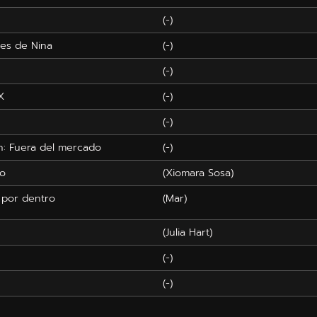
(-)
nes de Nina
(-)
(-)
X
(-)
(-)
: Fuera del mercado
(-)
do
(Xiomara Sosa)
 por dentro
(Mar)
(Julia Hart)
(-)
(-)