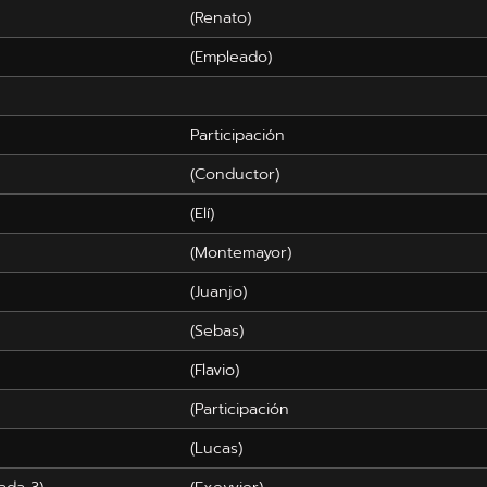
(Renato)
(Empleado)
Participación
(Conductor)
(Elí)
(Montemayor)
(Juanjo)
(Sebas)
(Flavio)
(Participación
(Lucas)
ada 3)
(Exeyvier)