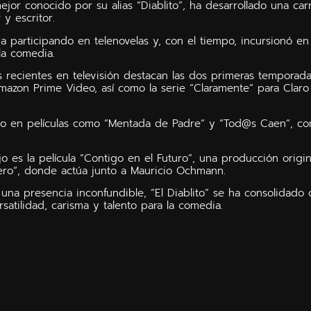
ejor conocido por su alias “Diablito”, ha desarrollado una carr
y escritor.
a participando en telenovelas y, con el tiempo, incursionó en
la comedia.
s recientes en televisión destacan las dos primeras temporada
mazon Prime Video, así como la serie “Claramente“ para Clar
do en películas como “Mentada de Padre“ y “Tod@s Caen“, co
jo es la película “Contigo en el Futuro“, una producción orig
ero“, donde actúa junto a Mauricio Ochmann.
 una presencia inconfundible, “El Diablito” se ha consolidado
satilidad, carisma y talento para la comedia.