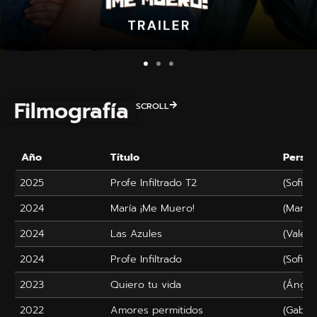
Filmografía
SCROLL
Año
Título
Person
2025
Profe Infiltrado T2
(Sofia)
2024
María ¡Me Muero!
(María)
2024
Las Azules
(Valent
2024
Profe Infiltrado
(Sofia)
2023
Quiero tu vida
(Ángel
2022
Amores permitidos
(Gabrie