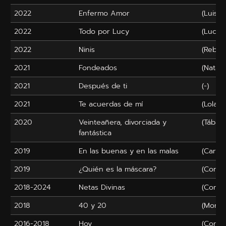
2022
Enfermo Amor
(Luisa)
2022
Todo por Lucy
(Lucy)
2022
Ninis
(Rebec
2021
Fondeados
(Natalia
2021
Después de ti
(-)
2021
Te acuerdas de mí
(Lola So
2020
Veinteañera, divorciada y
(Tábata
fantástica
2019
En las buenas y en las malas
(Caroli
2019
¿Quién es la máscara?
(Condu
2018-2024
Netas Divinas
(Condu
2018
40 y 20
(Monts
2016-2018
Hoy
(Condu