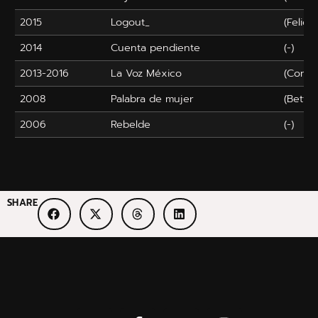
2015
Logout_
(Felicia
2014
Cuenta pendiente
(-)
2013-2016
La Voz México
(Condu
2008
Palabra de mujer
(Betty 
2006
Rebelde
(-)
SHARE